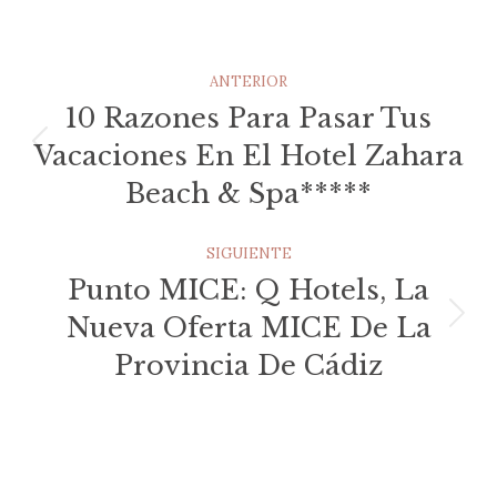
Navegación
ANTERIOR
Entre
10 Razones Para Pasar Tus
Vacaciones En El Hotel Zahara
Publicación
Publicaciones
anterior:
Beach & Spa*****
SIGUIENTE
Punto MICE: Q Hotels, La
Nueva Oferta MICE De La
Publicación
siguiente:
Provincia De Cádiz