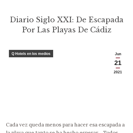
Diario Siglo XXI: De Escapada
Por Las Playas De Cádiz
Estás aquí:
Q Hotels en los medios
Jun
21
2021
Cada vez queda menos para hacer esa escapada a
la playa que tanto se ha hecho esperar… Todos