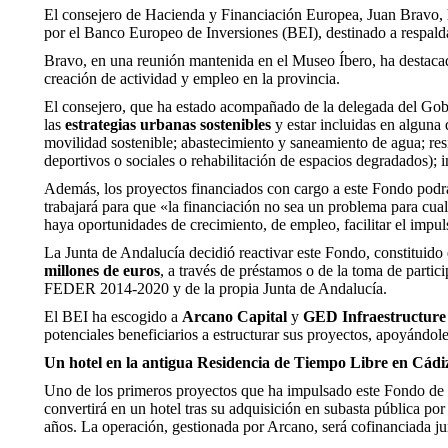
El consejero de Hacienda y Financiación Europea, Juan Bravo, h
por el Banco Europeo de Inversiones (BEI), destinado a respalda
Bravo, en una reunión mantenida en el Museo Íbero, ha destacad
creación de actividad y empleo en la provincia.
El consejero, que ha estado acompañado de la delegada del Gobie
las
estrategias urbanas sostenibles
y estar incluidas en alguna d
movilidad sostenible; abastecimiento y saneamiento de agua; resi
deportivos o sociales o rehabilitación de espacios degradados); i
Además, los proyectos financiados con cargo a este Fondo podr
trabajará para que «la financiación no sea un problema para cua
haya oportunidades de crecimiento, de empleo, facilitar el impuls
La Junta de Andalucía decidió reactivar este Fondo, constituido
millones de euros
, a través de préstamos o de la toma de part
FEDER 2014-2020 y de la propia Junta de Andalucía.
El BEI ha escogido a
Arcano Capital
y
GED Infraestructure
potenciales beneficiarios a estructurar sus proyectos, apoyándol
Un hotel en la antigua Residencia de Tiempo Libre en Cádi
Uno de los primeros proyectos que ha impulsado este Fondo de 
convertirá en un hotel tras su adquisición en subasta pública po
años. La operación, gestionada por Arcano, será cofinanciada ju