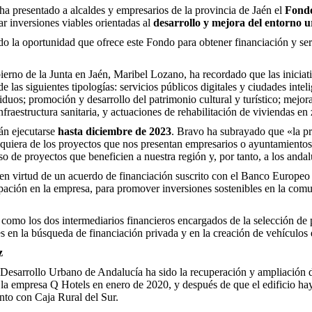
a presentado a alcaldes y empresarios de la provincia de Jaén el
Fondo
r inversiones viables orientadas al
desarrollo y mejora del entorno ur
o la oportunidad que ofrece este Fondo para obtener financiación y ser
rno de la Junta en Jaén, Maribel Lozano, ha recordado que las iniciativ
e las siguientes tipologías: servicios públicos digitales y ciudades intel
duos; promoción y desarrollo del patrimonio cultural y turístico; mejor
nfraestructura sanitaria, y actuaciones de rehabilitación de viviendas e
án ejecutarse
hasta diciembre de 2023
. Bravo ha subrayado que «la pr
lquiera de los proyectos que nos presentan empresarios o ayuntamientos
o de proyectos que beneficien a nuestra región y, por tanto, a los andal
 en virtud de un acuerdo de financiación suscrito con el Banco Europeo 
icipación en la empresa, para promover inversiones sostenibles en la c
como los dos intermediarios financieros encargados de la selección de
es en la búsqueda de financiación privada y en la creación de vehículos 
z
Desarrollo Urbano de Andalucía ha sido la recuperación y ampliación 
r la empresa Q Hotels en enero de 2020, y después de que el edificio ha
nto con Caja Rural del Sur.