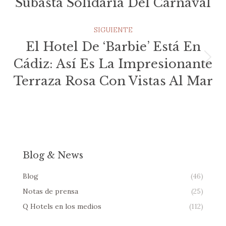
Subasta Solidaria Del Carnaval
Publicaciones
anterior:
SIGUIENTE
El Hotel De ‘Barbie’ Está En
Cádiz: Así Es La Impresionante
Publicación
siguiente:
Terraza Rosa Con Vistas Al Mar
Blog & News
Blog
(46)
Notas de prensa
(25)
Q Hotels en los medios
(112)