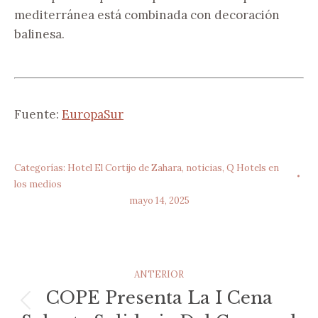
mediterránea está combinada con decoración
balinesa.
Fuente:
EuropaSur
Categorías:
Hotel El Cortijo de Zahara
,
noticias
,
Q Hotels en
los medios
mayo 14, 2025
Navegación
ANTERIOR
Entre
COPE Presenta La I Cena
Publicación