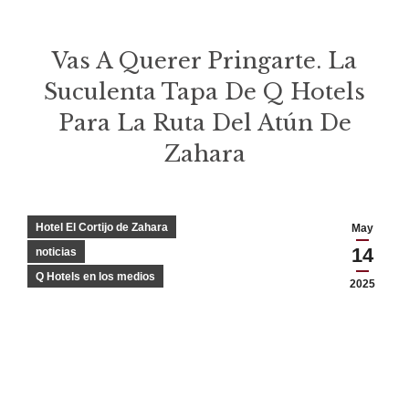
Vas A Querer Pringarte. La
Suculenta Tapa De Q Hotels
Para La Ruta Del Atún De
Zahara
Estás aquí:
Hotel El Cortijo de Zahara
May
14
noticias
Q Hotels en los medios
2025