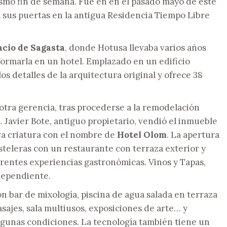
smo fin de semana. Fue en en el pasado mayo de este
 sus puertas en la antigua Residencia Tiempo Libre
acio de Sagasta
, donde Hotusa llevaba varios años
formarla en un hotel. Emplazado en un edificio
 detalles de la arquitectura original y ofrece 38
 otra gerencia, tras procederse a la remodelación
l. Javier Bote, antiguo propietario, vendió el inmueble
va criatura con el nombre de
Hotel Olom
. La apertura
teleras con un restaurante con terraza exterior y
erentes experiencias gastronómicas. Vinos y Tapas,
ndependiente.
on bar de mixología, piscina de agua salada en terraza
asajes, sala multiusos, exposiciones de arte… y
lgunas condiciones. La tecnología también tiene un