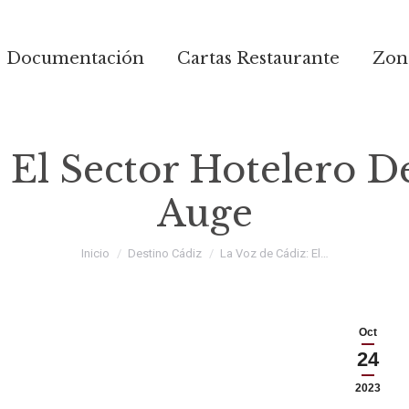
Documentación
Cartas Restaurante
Zona
 El Sector Hotelero D
Auge
Estás aquí:
Inicio
Destino Cádiz
La Voz de Cádiz: El…
Oct
24
2023