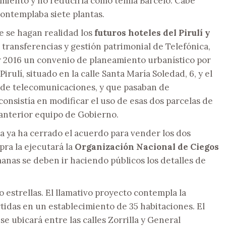
eamiento y no reducirla como temía Barceló. Cabe
contemplaba siete plantas.
e se hagan realidad los
futuros hoteles del Pirulí y
 transferencias y gestión patrimonial de Telefónica,
or 2016 un convenio de planeamiento urbanístico por
Pirulí, situado en la calle Santa María Soledad, 6, y el
a de telecomunicaciones, y que pasaban de
consistía en modificar el uso de esas dos parcelas de
l anterior equipo de Gobierno.
a ya ha cerrado el acuerdo para vender los dos
pra la ejecutará la
Organización Nacional de Ciegos
anas se deben ir haciendo públicos los detalles de
 estrellas. El llamativo proyecto contempla la
rtidas en un establecimiento de 35 habitaciones. El
se ubicará entre las calles Zorrilla y General