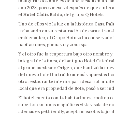
inaugurar dos hoteles de una tacada en un mi
año 2023, pocos meses después de que abriera
el
Hotel Cádiz Bahía
, del grupo Q Hotels.
Uno de ellos vio la luz en la histórica
Casa Pal
trabajando en su restauración de cara a trans
emblemático, el Grupo Hotusa ha conservado los
habitaciones, gimnasio y zona spa.
Y el otro fue la reapertura bajo otro nombre y
integral de la finca, del antiguo Hotel Catedra
al grupo mexicano Origen, que bautizó la nue
del nuevo hotel ha traído además apuestas hos
otro restaurante interior para desarrollar dif
local que era propiedad de Bote, pasó a ser i
El hotel cuenta con 14 habitaciones, rooftop c
superior con unas magníficas vistas, sala de m
además es petfriendly, acepta mascotas bajo a