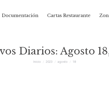
Documentación
Cartas Restaurante
Zona
vos Diarios:
Agosto 18
Estás aquí:
Inicio
2023
agosto
18