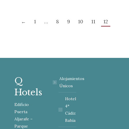
playas de…
←
1
…
8
9
10
11
12
Q
Alojamientos
Únicos
Hotels
Hotel
Edificio
4*
Puerta
Cádiz
Aljarafe –
Bahía
Parque