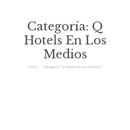
Categoría:
Q
Hotels En Los
Medios
Estás aquí:
Inicio
Categoría "Q Hotels en los medios"