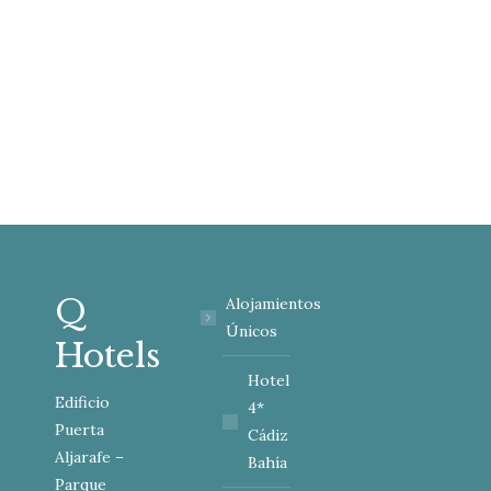
internacional Wally López, uno de
los máximos representantes
mundiales del house, género del
que fue uno de los…
Q
Alojamientos
Únicos
Hotels
Hotel
Edificio
4*
Puerta
Cádiz
Aljarafe –
Bahía
Parque