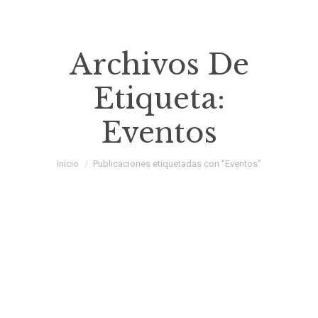
Archivos De
Etiqueta:
Eventos
Estás aquí:
Inicio
Publicaciones etiquetadas con "Eventos"