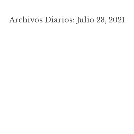
Archivos Diarios:
Julio 23, 2021
Estás aquí:
Hotel El Cortijo De Zahara
**** – Una Fiesta Para Los