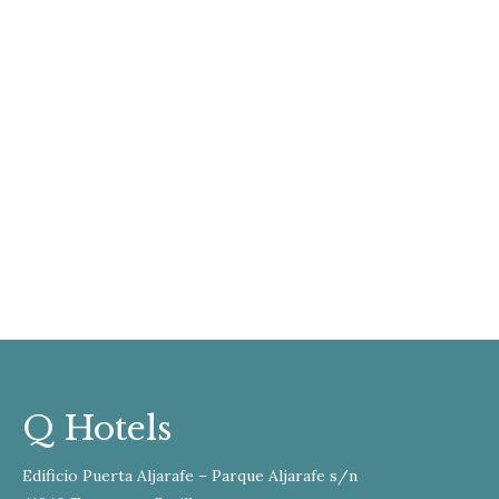
Libre avanzan a buen ritmo a pesar de
continuar en estado de alarma como
consecuencia de la crisis sanitaria del
coronavirus. Tras el obligado parón de
quince días obligado por el Gobierno a
principios de abril, se han retomado los
trabajos en el edificio, que se convertirá en
un hotel…
Q Hotels
Edificio Puerta Aljarafe – Parque Aljarafe s/n